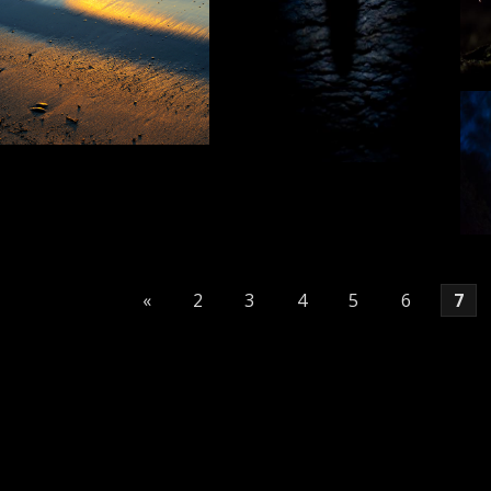
«
2
3
4
5
6
7