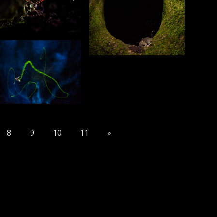
8
9
10
11
»