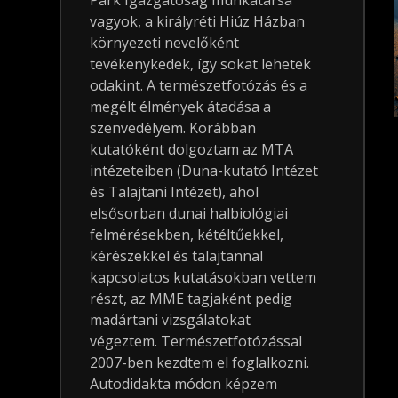
Park Igazgatóság munkatársa
vagyok, a királyréti Hiúz Házban
környezeti nevelőként
tevékenykedek, így sokat lehetek
odakint. A természetfotózás és a
megélt élmények átadása a
szenvedélyem. Korábban
kutatóként dolgoztam az MTA
intézeteiben (Duna-kutató Intézet
és Talajtani Intézet), ahol
elsősorban dunai halbiológiai
felmérésekben, kétéltűekkel,
kérészekkel és talajtannal
kapcsolatos kutatásokban vettem
részt, az MME tagjaként pedig
madártani vizsgálatokat
végeztem. Természetfotózással
2007-ben kezdtem el foglalkozni.
Autodidakta módon képzem