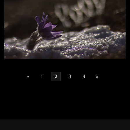
«
1
2
3
4
»