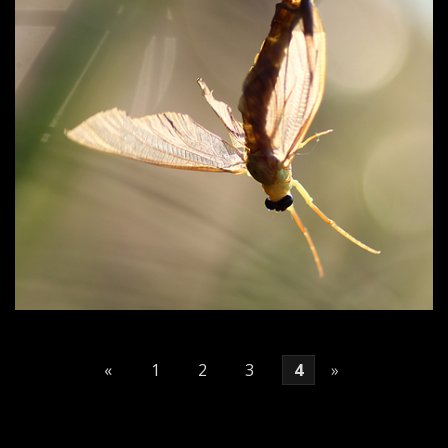
«
1
2
3
4
»