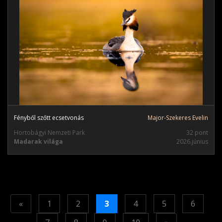
Fényből szőtt ecsetvonás
Major-Szekeres Evelin
Hortobágyi Nemzeti Park
32 pont
Madarak világa
2026.június
Previous
«
1
2
3
4
5
6