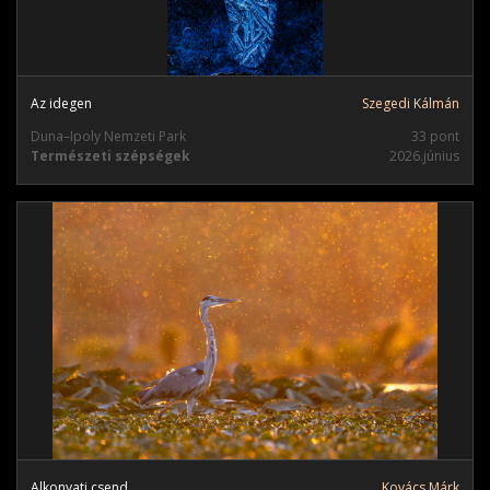
Az idegen
Szegedi Kálmán
Duna–Ipoly Nemzeti Park
33 pont
Természeti szépségek
2026.június
Alkonyati csend
Kovács Márk