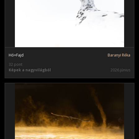
Hó+Fajd
Baranyi Réka
32 pont
Képek a nagyvilágból
2026.június