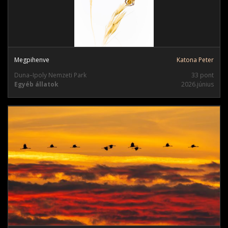
Megpihenve
Katona Peter
Duna–Ipoly Nemzeti Park
33 pont
Egyéb állatok
2026.június