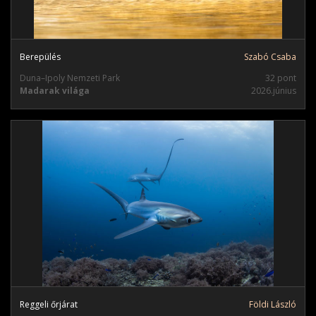
Berepülés
Szabó Csaba
Duna–Ipoly Nemzeti Park
32 pont
Madarak világa
2026.június
Reggeli őrjárat
Földi László