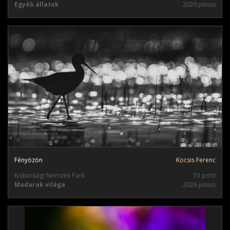
Egyéb állatok
2026.június
Fényözön
Kocsis Ferenc
Kiskunsági Nemzeti Park
33 pont
Madarak világa
2026.június