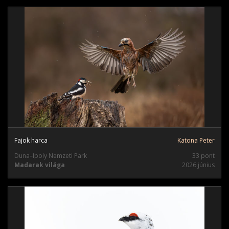
Fajok harca
Katona Peter
Duna–Ipoly Nemzeti Park
33 pont
Madarak világa
2026.június