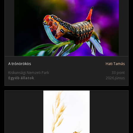
A trónörökös
Hati Tamás
Kiskunsági Nemzeti Park
33 pont
Egyéb állatok
2026.június