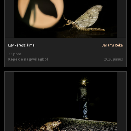
Egy kérész álma
Baranyi Réka
33 pont
Képek a nagyvilágból
2026.június