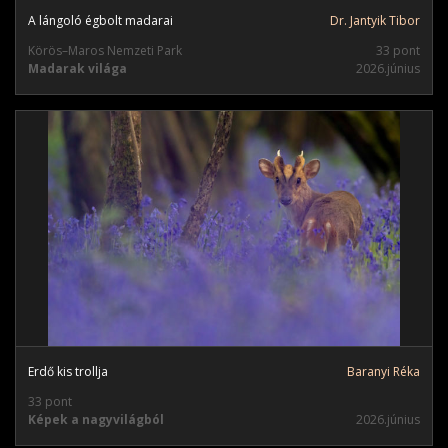
A lángoló égbolt madarai
Dr. Jantyik Tibor
Körös–Maros Nemzeti Park
33 pont
Madarak világa
2026.június
Erdő kis trollja
Baranyi Réka
33 pont
Képek a nagyvilágból
2026.június