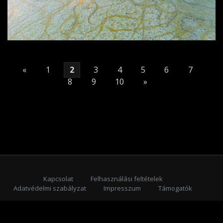
«
1
2
3
4
5
6
7
8
9
10
»
Kapcsolat
Felhasználási feltételek
Adatvédelmi szabályzat
Impresszum
Támogatók
Feliratkozás